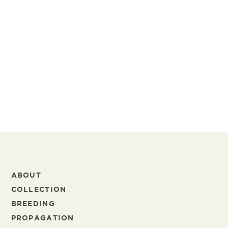
Marjan van Gelder
Human Resources
marjan.vangelder@schreurs.nl
+31 297 383 444
+31 6 27 41 27 67
ABOUT
COLLECTION
BREEDING
PROPAGATION