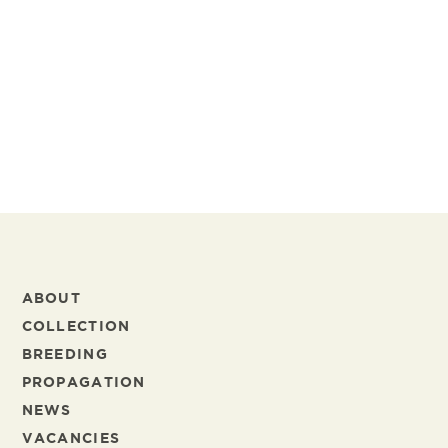
Solliciteren doe je zo
Stuur je CV naar
werken@schreurs.nl
. We horen
graag van je!
Acquisitie wordt niet op prijs gesteld.
ABOUT
COLLECTION
BREEDING
PROPAGATION
NEWS
VACANCIES